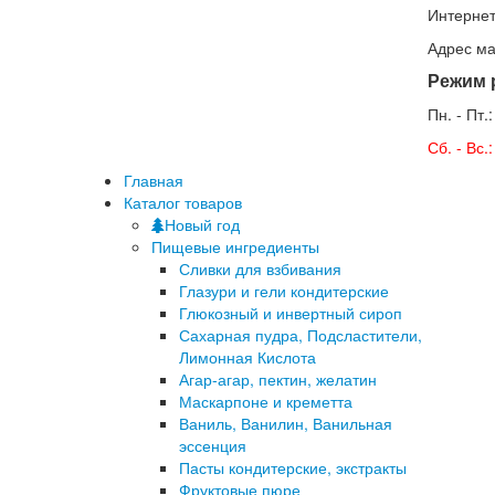
Интернет
Адрес ма
Режим 
Пн. - Пт.
Сб. - Вс
Главная
Каталог товаров
Новый год
Пищевые ингредиенты
Сливки для взбивания
Глазури и гели кондитерские
Глюкозный и инвертный сироп
Сахарная пудра, Подсластители,
Лимонная Кислота
Агар-агар, пектин, желатин
Маскарпоне и креметта
Ваниль, Ванилин, Ванильная
эссенция
Пасты кондитерские, экстракты
Фруктовые пюре