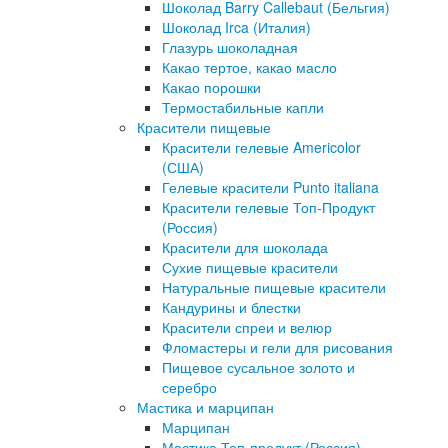
Шоколад Barry Callebaut (Бельгия)
Шоколад Irca (Италия)
Глазурь шоколадная
Какао тертое, какао масло
Какао порошки
Термостабильные капли
Красители пищевые
Красители гелевые Americolor
(США)
Гелевые красители Punto italiana
Красители гелевые Топ-Продукт
(Россия)
Красители для шоколада
Сухие пищевые красители
Натуральные пищевые красители
Кандурины и блестки
Красители спреи и велюр
Фломастеры и гели для рисования
Пищевое сусальное золото и
серебро
Мастика и марципан
Марципан
Мастика Топ-продукт (Россия)