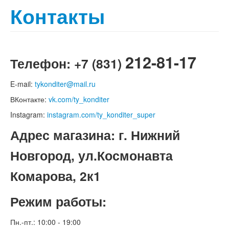
Сливки для взбивания
Контакты
Глазури и гели кондитерские
Глюкозный и инвертный сироп
Сахарная пудра, Подсластители, Лимонная
Кислота
212-81-17
Агар-агар, пектин, желатин
Телефон: +7 (831)
Маскарпоне и креметта
Ваниль, Ванилин, Ванильная эссенция
E-mail:
tykonditer@mail.ru
Пасты кондитерские, экстракты
Фруктовые пюре
ВКонтакте:
vk.com/ty_konditer
Стабилизаторы, загустители
Instagram:
instagram.com/ty_konditer_super
Ароматизаторы пищевые
Сиропы и Топпинги
Адрес магазина: г. Нижний
Замороженные и сублимированные продукты
Печенье Савоярди, Коржи для тортов
Новгород, ул.Космонавта
Украшения для тортов и пирожных
Посыпки кондитерские
Комарова, 2к1
Сахарные шарики
Шоколадные украшения
Режим работы:
Вафельные цветы и украшения
Вафельные рожки и стаканчики
Сахарные украшения
Пн.-пт.: 10:00 - 19:00