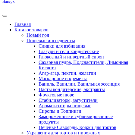
Наверх
Главная
Каталог товаров
Новый год
Пищевые ингредиенты
Сливки для взбивания
Глазури и гели кондитерские
Глюкозный и инвертный сироп
Сахарная пудра, Подсластители, Лимонная
Кислота
Агар-агар, пектин, желатин
Маскарпоне и креметта
Ваниль, Ванилин, Ванильная эссенция
Пасты кондитерские, экстракты
Фруктовые пюре
Стабилизаторы, загустители
Ароматизаторы пищевые
Сиропы и Топпинги
Замороженные и сублимированные
продукты
Печенье Савоярди, Коржи для тортов
Украшения для тортов и пирожных