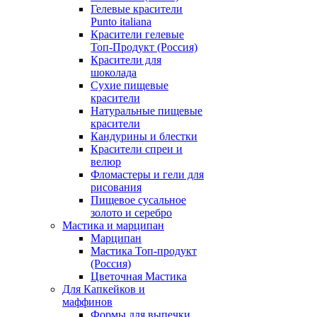
Гелевые красители
Punto italiana
Красители гелевые
Топ-Продукт (Россия)
Красители для
шоколада
Сухие пищевые
красители
Натуральные пищевые
красители
Кандурины и блестки
Красители спреи и
велюр
Фломастеры и гели для
рисования
Пищевое сусальное
золото и серебро
Мастика и марципан
Марципан
Мастика Топ-продукт
(Россия)
Цветочная Мастика
Для Капкейков и
маффинов
Формы для выпечки