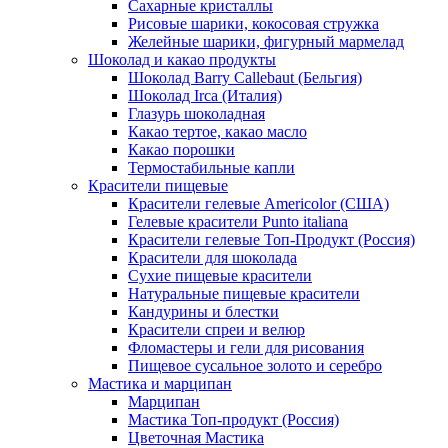
Сахарные кристаллы
Рисовые шарики, кокосовая стружка
Желейные шарики, фигурный мармелад
Шоколад и какао продукты
Шоколад Barry Callebaut (Бельгия)
Шоколад Irca (Италия)
Глазурь шоколадная
Какао тертое, какао масло
Какао порошки
Термостабильные капли
Красители пищевые
Красители гелевые Americolor (США)
Гелевые красители Punto italiana
Красители гелевые Топ-Продукт (Россия)
Красители для шоколада
Сухие пищевые красители
Натуральные пищевые красители
Кандурины и блестки
Красители спреи и велюр
Фломастеры и гели для рисования
Пищевое сусальное золото и серебро
Мастика и марципан
Марципан
Мастика Топ-продукт (Россия)
Цветочная Мастика