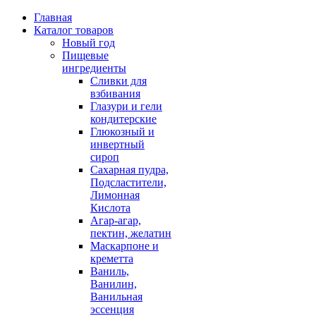
Главная
Каталог товаров
Новый год
Пищевые
ингредиенты
Сливки для
взбивания
Глазури и гели
кондитерские
Глюкозный и
инвертный
сироп
Сахарная пудра,
Подсластители,
Лимонная
Кислота
Агар-агар,
пектин, желатин
Маскарпоне и
креметта
Ваниль,
Ванилин,
Ванильная
эссенция