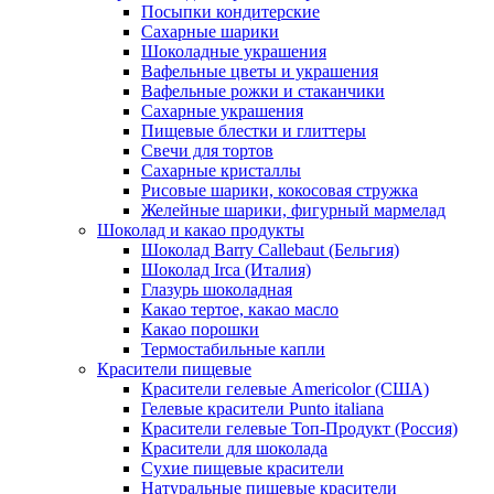
Посыпки кондитерские
Сахарные шарики
Шоколадные украшения
Вафельные цветы и украшения
Вафельные рожки и стаканчики
Сахарные украшения
Пищевые блестки и глиттеры
Свечи для тортов
Сахарные кристаллы
Рисовые шарики, кокосовая стружка
Желейные шарики, фигурный мармелад
Шоколад и какао продукты
Шоколад Barry Callebaut (Бельгия)
Шоколад Irca (Италия)
Глазурь шоколадная
Какао тертое, какао масло
Какао порошки
Термостабильные капли
Красители пищевые
Красители гелевые Americolor (США)
Гелевые красители Punto italiana
Красители гелевые Топ-Продукт (Россия)
Красители для шоколада
Сухие пищевые красители
Натуральные пищевые красители