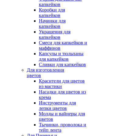
капкейков
Коробки для
капкейков
Начинки для
капкейков
Украшения для
капкейков
Смеси для капкейков и
маффинов
Капсулы и тюльпаны
для капкейков
Сливки для капкейков
Для изготовления
цветов
Красители для цветов
из мастики
Насадки для цветов из
крема
Инструменты для
лепки цветов
Молды и вайнеры для
цветов
Тычинки, проволока и
тейп лента
Для Печенья и