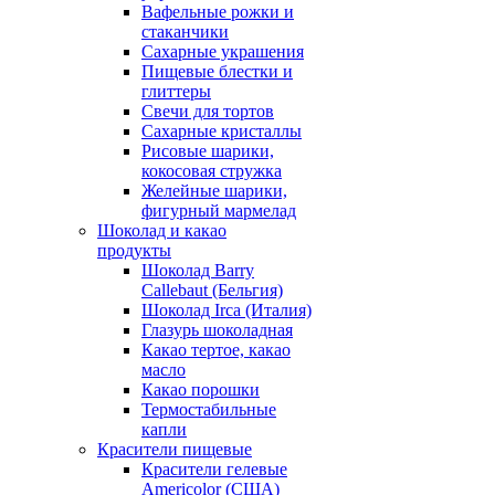
Вафельные рожки и
стаканчики
Сахарные украшения
Пищевые блестки и
глиттеры
Свечи для тортов
Сахарные кристаллы
Рисовые шарики,
кокосовая стружка
Желейные шарики,
фигурный мармелад
Шоколад и какао
продукты
Шоколад Barry
Callebaut (Бельгия)
Шоколад Irca (Италия)
Глазурь шоколадная
Какао тертое, какао
масло
Какао порошки
Термостабильные
капли
Красители пищевые
Красители гелевые
Americolor (США)