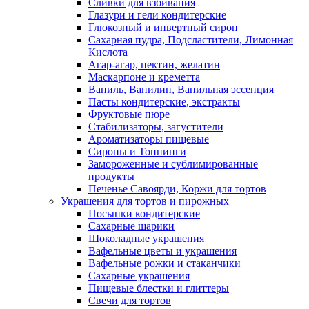
Сливки для взбивания
Глазури и гели кондитерские
Глюкозный и инвертный сироп
Сахарная пудра, Подсластители, Лимонная
Кислота
Агар-агар, пектин, желатин
Маскарпоне и креметта
Ваниль, Ванилин, Ванильная эссенция
Пасты кондитерские, экстракты
Фруктовые пюре
Стабилизаторы, загустители
Ароматизаторы пищевые
Сиропы и Топпинги
Замороженные и сублимированные
продукты
Печенье Савоярди, Коржи для тортов
Украшения для тортов и пирожных
Посыпки кондитерские
Сахарные шарики
Шоколадные украшения
Вафельные цветы и украшения
Вафельные рожки и стаканчики
Сахарные украшения
Пищевые блестки и глиттеры
Свечи для тортов