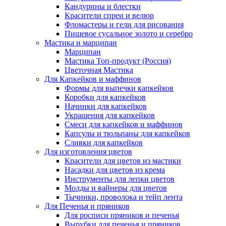
Кандурины и блестки
Красители спреи и велюр
Фломастеры и гели для рисования
Пищевое сусальное золото и серебро
Мастика и марципан
Марципан
Мастика Топ-продукт (Россия)
Цветочная Мастика
Для Капкейков и маффинов
Формы для выпечки капкейков
Коробки для капкейков
Начинки для капкейков
Украшения для капкейков
Смеси для капкейков и маффинов
Капсулы и тюльпаны для капкейков
Сливки для капкейков
Для изготовления цветов
Красители для цветов из мастики
Насадки для цветов из крема
Инструменты для лепки цветов
Молды и вайнеры для цветов
Тычинки, проволока и тейп лента
Для Печенья и пряников
Для росписи пряников и печенья
Вырубки для печенья и пряников