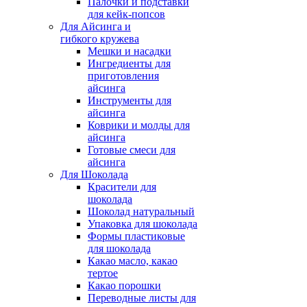
Палочки и подставки
для кейк-попсов
Для Айсинга и
гибкого кружева
Мешки и насадки
Ингредиенты для
приготовления
айсинга
Инструменты для
айсинга
Коврики и молды для
айсинга
Готовые смеси для
айсинга
Для Шоколада
Красители для
шоколада
Шоколад натуральный
Упаковка для шоколада
Формы пластиковые
для шоколада
Какао масло, какао
тертое
Какао порошки
Переводные листы для