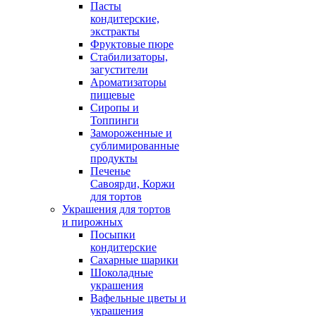
Пасты
кондитерские,
экстракты
Фруктовые пюре
Стабилизаторы,
загустители
Ароматизаторы
пищевые
Сиропы и
Топпинги
Замороженные и
сублимированные
продукты
Печенье
Савоярди, Коржи
для тортов
Украшения для тортов
и пирожных
Посыпки
кондитерские
Сахарные шарики
Шоколадные
украшения
Вафельные цветы и
украшения