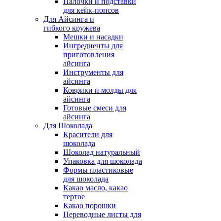
Палочки и подставки
для кейк-попсов
Для Айсинга и
гибкого кружева
Мешки и насадки
Ингредиенты для
приготовления
айсинга
Инструменты для
айсинга
Коврики и молды для
айсинга
Готовые смеси для
айсинга
Для Шоколада
Красители для
шоколада
Шоколад натуральный
Упаковка для шоколада
Формы пластиковые
для шоколада
Какао масло, какао
тертое
Какао порошки
Переводные листы для