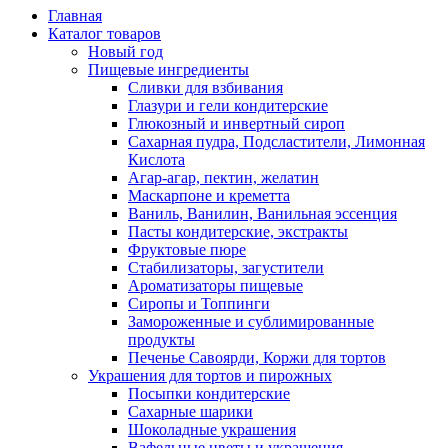
Главная
Каталог товаров
Новый год
Пищевые ингредиенты
Сливки для взбивания
Глазури и гели кондитерские
Глюкозный и инвертный сироп
Сахарная пудра, Подсластители, Лимонная
Кислота
Агар-агар, пектин, желатин
Маскарпоне и креметта
Ваниль, Ванилин, Ванильная эссенция
Пасты кондитерские, экстракты
Фруктовые пюре
Стабилизаторы, загустители
Ароматизаторы пищевые
Сиропы и Топпинги
Замороженные и сублимированные
продукты
Печенье Савоярди, Коржи для тортов
Украшения для тортов и пирожных
Посыпки кондитерские
Сахарные шарики
Шоколадные украшения
Вафельные цветы и украшения