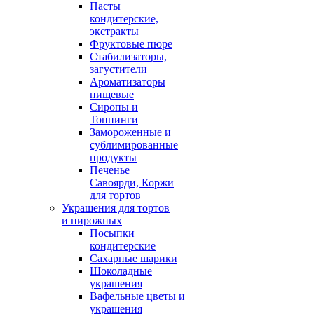
Пасты
кондитерские,
экстракты
Фруктовые пюре
Стабилизаторы,
загустители
Ароматизаторы
пищевые
Сиропы и
Топпинги
Замороженные и
сублимированные
продукты
Печенье
Савоярди, Коржи
для тортов
Украшения для тортов
и пирожных
Посыпки
кондитерские
Сахарные шарики
Шоколадные
украшения
Вафельные цветы и
украшения