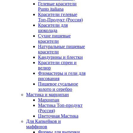
Гелевые красители
Punto italiana
Красители гелевые
Топ-Продукт (Россия)
Красители для
шоколада
Сухие пищевые
красители
Натуральные пищевые
красители
Кандурины и блестки
Красители спреи и
велюр
Фломастеры и гели для
рисования
Пищевое сусальное
золото и серебро
Мастика и марципан
Марципан
Мастика Топ-продукт
(Россия)
Цветочная Мастика
Для Капкейков и
маффинов
Формы для выпечки