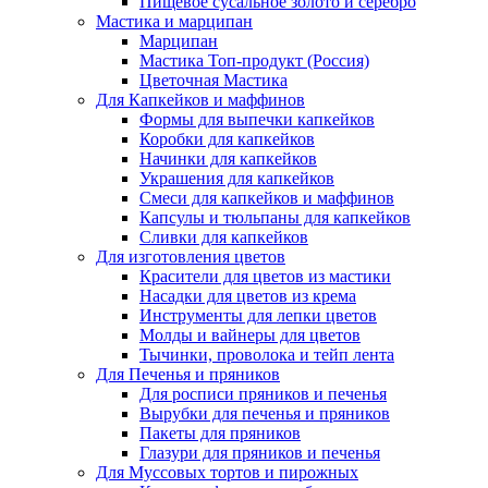
Пищевое сусальное золото и серебро
Мастика и марципан
Марципан
Мастика Топ-продукт (Россия)
Цветочная Мастика
Для Капкейков и маффинов
Формы для выпечки капкейков
Коробки для капкейков
Начинки для капкейков
Украшения для капкейков
Смеси для капкейков и маффинов
Капсулы и тюльпаны для капкейков
Сливки для капкейков
Для изготовления цветов
Красители для цветов из мастики
Насадки для цветов из крема
Инструменты для лепки цветов
Молды и вайнеры для цветов
Тычинки, проволока и тейп лента
Для Печенья и пряников
Для росписи пряников и печенья
Вырубки для печенья и пряников
Пакеты для пряников
Глазури для пряников и печенья
Для Муссовых тортов и пирожных