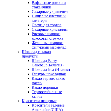
Вафельные рожки и
стаканчики
Сахарные украшения
Пищевые блестки и
глиттеры
Свечи для тортов
Сахарные кристаллы
Рисовые шарики,
кокосовая стружка
Желейные шарики,
фигурный мармелад
Шоколад и какао
продукты
Шоколад Barry
Callebaut (Бельгия)
Шоколад Irca (Италия)
Глазурь шоколадная
Какао тертое, какао
масло
Какао порошки
Термостабильные
капли
Красители пищевые
Красители гелевые
Americolor (США)