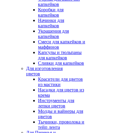
капкейков
Коробки для
капкейков
Начинки для
капкейков
Украшения для
капкейков
Смеси для капкейков и
маффинов
Капсулы и тюльпаны
для капкейков
Сливки для капкейков
Для изготовления
цветов
Красители для цветов
из мастики
Насадки для цветов из
крема
Инструменты для
лепки цветов
Молды и вайнеры для
цветов
Тычинки, проволока и
тейп лента
Для Печенья и