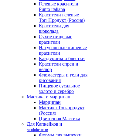
Гелевые красители
Punto italiana
Красители гелевые
Топ-Продукт (Россия)
Красители для
шоколада
Сухие пищевые
красители
Натуральные пищевые
красители
Кандурины и блестки
Красители спреи и
велюр
Фломастеры и гели для
рисования
Пищевое сусальное
золото и серебро
Мастика и марципан
Марципан
Мастика Топ-продукт
(Россия)
Цветочная Мастика
Для Капкейков и
маффинов
Формы для выпечки