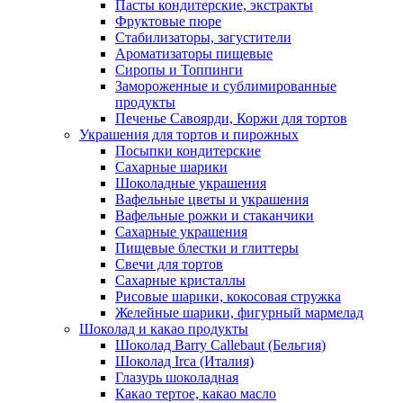
Пасты кондитерские, экстракты
Фруктовые пюре
Стабилизаторы, загустители
Ароматизаторы пищевые
Сиропы и Топпинги
Замороженные и сублимированные
продукты
Печенье Савоярди, Коржи для тортов
Украшения для тортов и пирожных
Посыпки кондитерские
Сахарные шарики
Шоколадные украшения
Вафельные цветы и украшения
Вафельные рожки и стаканчики
Сахарные украшения
Пищевые блестки и глиттеры
Свечи для тортов
Сахарные кристаллы
Рисовые шарики, кокосовая стружка
Желейные шарики, фигурный мармелад
Шоколад и какао продукты
Шоколад Barry Callebaut (Бельгия)
Шоколад Irca (Италия)
Глазурь шоколадная
Какао тертое, какао масло