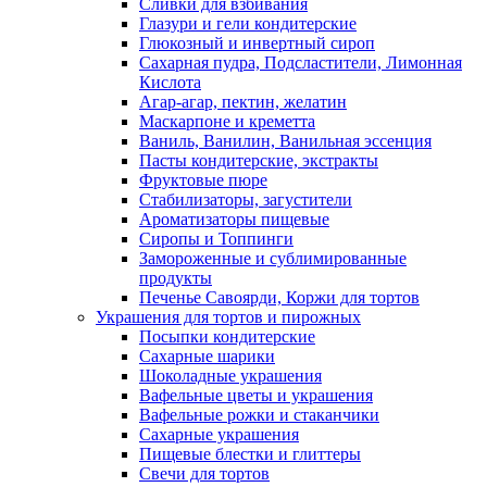
Сливки для взбивания
Глазури и гели кондитерские
Глюкозный и инвертный сироп
Сахарная пудра, Подсластители, Лимонная
Кислота
Агар-агар, пектин, желатин
Маскарпоне и креметта
Ваниль, Ванилин, Ванильная эссенция
Пасты кондитерские, экстракты
Фруктовые пюре
Стабилизаторы, загустители
Ароматизаторы пищевые
Сиропы и Топпинги
Замороженные и сублимированные
продукты
Печенье Савоярди, Коржи для тортов
Украшения для тортов и пирожных
Посыпки кондитерские
Сахарные шарики
Шоколадные украшения
Вафельные цветы и украшения
Вафельные рожки и стаканчики
Сахарные украшения
Пищевые блестки и глиттеры
Свечи для тортов