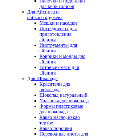
Палочки и подставки
для кейк-попсов
Для Айсинга и
гибкого кружева
Мешки и насадки
Ингредиенты для
приготовления
айсинга
Инструменты для
айсинга
Коврики и молды для
айсинга
Готовые смеси для
айсинга
Для Шоколада
Красители для
шоколада
Шоколад натуральный
Упаковка для шоколада
Формы пластиковые
для шоколада
Какао масло, какао
тертое
Какао порошки
Переводные листы для