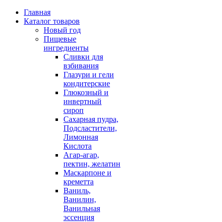
Главная
Каталог товаров
Новый год
Пищевые
ингредиенты
Сливки для
взбивания
Глазури и гели
кондитерские
Глюкозный и
инвертный
сироп
Сахарная пудра,
Подсластители,
Лимонная
Кислота
Агар-агар,
пектин, желатин
Маскарпоне и
креметта
Ваниль,
Ванилин,
Ванильная
эссенция