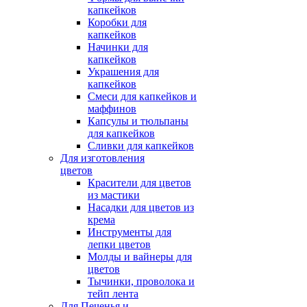
капкейков
Коробки для
капкейков
Начинки для
капкейков
Украшения для
капкейков
Смеси для капкейков и
маффинов
Капсулы и тюльпаны
для капкейков
Сливки для капкейков
Для изготовления
цветов
Красители для цветов
из мастики
Насадки для цветов из
крема
Инструменты для
лепки цветов
Молды и вайнеры для
цветов
Тычинки, проволока и
тейп лента
Для Печенья и