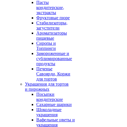
Пасты
кондитерские,
экстракты
Фруктовые пюре
Стабилизаторы,
загустители
Ароматизаторы
пищевые
Сиропы и
Топпинги
Замороженные и
сублимированные
продукты
Печенье
Савоярди, Коржи
для тортов
Украшения для тортов
и пирожных
Посыпки
кондитерские
Сахарные шарики
Шоколадные
украшения
Вафельные цветы и
украшения