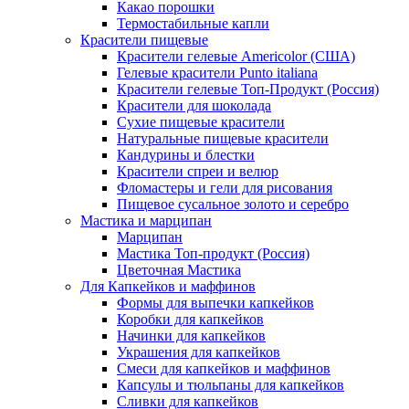
Какао порошки
Термостабильные капли
Красители пищевые
Красители гелевые Americolor (США)
Гелевые красители Punto italiana
Красители гелевые Топ-Продукт (Россия)
Красители для шоколада
Сухие пищевые красители
Натуральные пищевые красители
Кандурины и блестки
Красители спреи и велюр
Фломастеры и гели для рисования
Пищевое сусальное золото и серебро
Мастика и марципан
Марципан
Мастика Топ-продукт (Россия)
Цветочная Мастика
Для Капкейков и маффинов
Формы для выпечки капкейков
Коробки для капкейков
Начинки для капкейков
Украшения для капкейков
Смеси для капкейков и маффинов
Капсулы и тюльпаны для капкейков
Сливки для капкейков