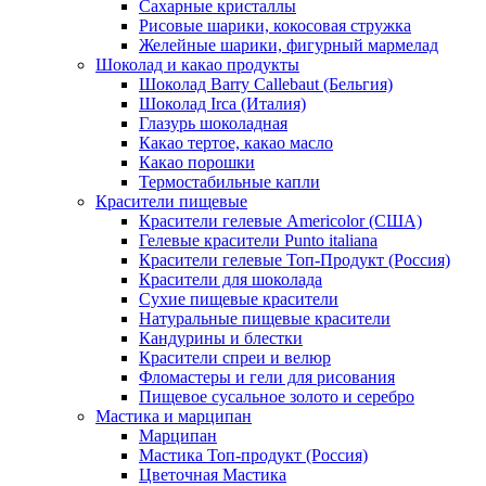
Сахарные кристаллы
Рисовые шарики, кокосовая стружка
Желейные шарики, фигурный мармелад
Шоколад и какао продукты
Шоколад Barry Callebaut (Бельгия)
Шоколад Irca (Италия)
Глазурь шоколадная
Какао тертое, какао масло
Какао порошки
Термостабильные капли
Красители пищевые
Красители гелевые Americolor (США)
Гелевые красители Punto italiana
Красители гелевые Топ-Продукт (Россия)
Красители для шоколада
Сухие пищевые красители
Натуральные пищевые красители
Кандурины и блестки
Красители спреи и велюр
Фломастеры и гели для рисования
Пищевое сусальное золото и серебро
Мастика и марципан
Марципан
Мастика Топ-продукт (Россия)
Цветочная Мастика