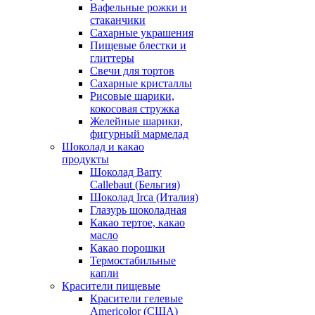
Вафельные рожки и
стаканчики
Сахарные украшения
Пищевые блестки и
глиттеры
Свечи для тортов
Сахарные кристаллы
Рисовые шарики,
кокосовая стружка
Желейные шарики,
фигурный мармелад
Шоколад и какао
продукты
Шоколад Barry
Callebaut (Бельгия)
Шоколад Irca (Италия)
Глазурь шоколадная
Какао тертое, какао
масло
Какао порошки
Термостабильные
капли
Красители пищевые
Красители гелевые
Americolor (США)