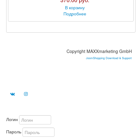
Коробки для макарун
В корзину
Ингредиенты для макарунс
Подробнее
Коврики и инструмент для макарун
Для работы с сахарной мастикой
Инструменты для моделирования
Плунжеры и вырубки для мастики
Скалки для мастики
Пластиковые молды для мастики
Copyright MAXXmarketing GmbH
Силиконовые молды для мастики
Коврики и текстурные листы
JoomShopping Download & Support
Для Кейк-попсов, леденцов и конфет
Формы для леденцов и конфет
Капсулы для конфет.
Упаковка для конфет
Декор для кейк-попсов и конфет
Палочки и подставки для кейк-попсов
Для Айсинга и гибкого кружева
Мешки и насадки
Ингредиенты для приготовления айсинга
Логин
Инструменты для айсинга
Коврики и молды для айсинга
Пароль
Готовые смеси для айсинга