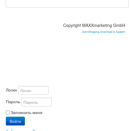
Какао тертое, какао масло
Какао порошки
Термостабильные капли
Красители пищевые
Красители гелевые Americolor (США)
Copyright MAXXmarketing GmbH
Гелевые красители Punto italiana
JoomShopping Download & Support
Красители гелевые Топ-Продукт (Россия)
Красители для шоколада
Сухие пищевые красители
Натуральные пищевые красители
Кандурины и блестки
Красители спреи и велюр
Фломастеры и гели для рисования
Пищевое сусальное золото и серебро
Мастика и марципан
Марципан
Логин
Мастика Топ-продукт (Россия)
Цветочная Мастика
Пароль
Для Капкейков и маффинов
Формы для выпечки капкейков
Запомнить меня
Коробки для капкейков
Войти
Начинки для капкейков
Украшения для капкейков