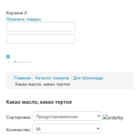
Корзина
0
Показать товары
Главная
Каталог товаров
Новый год
Главная
/
Каталог товаров
/
Для Шоколада
Пищевые ингредиенты
/
Какао масло, какао тертое
Сливки для взбивания
Глазури и гели кондитерские
Глюкозный и инвертный сироп
Какао масло, какао тертое
Сахарная пудра, Подсластители, Лимонная
Кислота
Сортировка:
Агар-агар, пектин, желатин
Маскарпоне и креметта
Количество:
Ваниль, Ванилин, Ванильная эссенция
Пасты кондитерские, экстракты