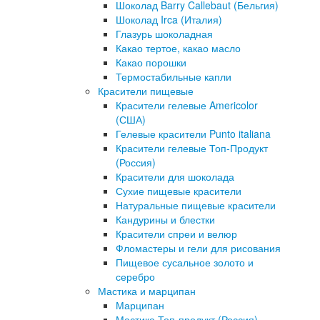
Шоколад Barry Callebaut (Бельгия)
Шоколад Irca (Италия)
Глазурь шоколадная
Какао тертое, какао масло
Какао порошки
Термостабильные капли
Красители пищевые
Красители гелевые Americolor
(США)
Гелевые красители Punto italiana
Красители гелевые Топ-Продукт
(Россия)
Красители для шоколада
Сухие пищевые красители
Натуральные пищевые красители
Кандурины и блестки
Красители спреи и велюр
Фломастеры и гели для рисования
Пищевое сусальное золото и
серебро
Мастика и марципан
Марципан
Мастика Топ-продукт (Россия)