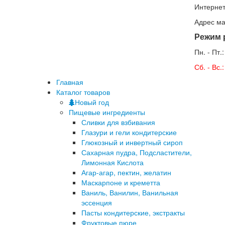
Интернет
Адрес ма
Режим 
Пн. - Пт.
Сб. - Вс
Главная
Каталог товаров
Новый год
Пищевые ингредиенты
Сливки для взбивания
Глазури и гели кондитерские
Глюкозный и инвертный сироп
Сахарная пудра, Подсластители,
Лимонная Кислота
Агар-агар, пектин, желатин
Маскарпоне и креметта
Ваниль, Ванилин, Ванильная
эссенция
Пасты кондитерские, экстракты
Фруктовые пюре