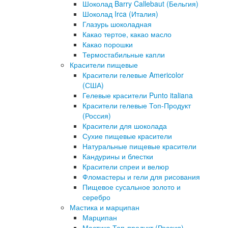
Шоколад Barry Callebaut (Бельгия)
Шоколад Irca (Италия)
Глазурь шоколадная
Какао тертое, какао масло
Какао порошки
Термостабильные капли
Красители пищевые
Красители гелевые Americolor
(США)
Гелевые красители Punto italiana
Красители гелевые Топ-Продукт
(Россия)
Красители для шоколада
Сухие пищевые красители
Натуральные пищевые красители
Кандурины и блестки
Красители спреи и велюр
Фломастеры и гели для рисования
Пищевое сусальное золото и
серебро
Мастика и марципан
Марципан
Мастика Топ-продукт (Россия)