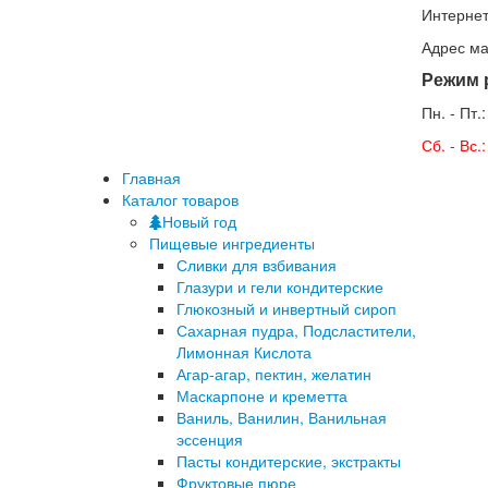
Интернет
Адрес ма
Режим 
Пн. - Пт.
Сб. - Вс
Главная
Каталог товаров
Новый год
Пищевые ингредиенты
Сливки для взбивания
Глазури и гели кондитерские
Глюкозный и инвертный сироп
Сахарная пудра, Подсластители,
Лимонная Кислота
Агар-агар, пектин, желатин
Маскарпоне и креметта
Ваниль, Ванилин, Ванильная
эссенция
Пасты кондитерские, экстракты
Фруктовые пюре