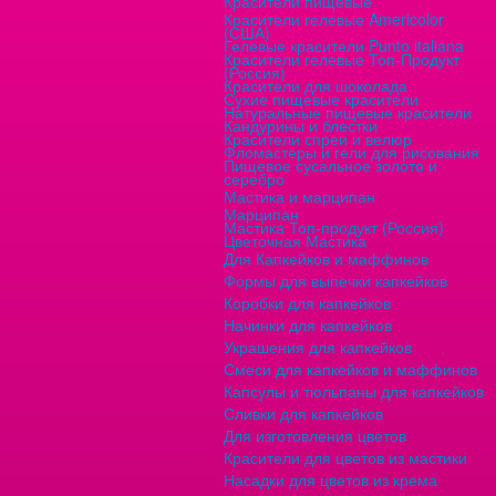
Красители пищевые
Красители гелевые Americolor
(США)
Гелевые красители Punto italiana
Красители гелевые Топ-Продукт
(Россия)
Красители для шоколада
Сухие пищевые красители
Натуральные пищевые красители
Кандурины и блестки
Красители спреи и велюр
Фломастеры и гели для рисования
Пищевое сусальное золото и
серебро
Мастика и марципан
Марципан
Мастика Топ-продукт (Россия)
Цветочная Мастика
Для Капкейков и маффинов
Формы для выпечки капкейков
Коробки для капкейков
Начинки для капкейков
Украшения для капкейков
Смеси для капкейков и маффинов
Капсулы и тюльпаны для капкейков
Сливки для капкейков
Для изготовления цветов
Красители для цветов из мастики
Насадки для цветов из крема