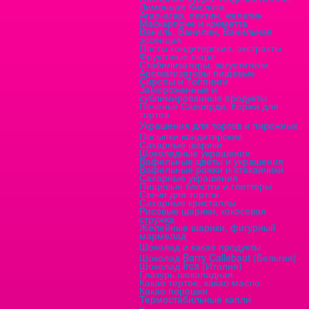
Лимонная Кислота
Агар-агар, пектин, желатин
Маскарпоне и креметта
Ваниль, Ванилин, Ванильная
эссенция
Пасты кондитерские, экстракты
Фруктовые пюре
Стабилизаторы, загустители
Ароматизаторы пищевые
Сиропы и Топпинги
Замороженные и
сублимированные продукты
Печенье Савоярди, Коржи для
тортов
Украшения для тортов и пирожных
Посыпки кондитерские
Сахарные шарики
Шоколадные украшения
Вафельные цветы и украшения
Вафельные рожки и стаканчики
Сахарные украшения
Пищевые блестки и глиттеры
Свечи для тортов
Сахарные кристаллы
Рисовые шарики, кокосовая
стружка
Желейные шарики, фигурный
мармелад
Шоколад и какао продукты
Шоколад Barry Callebaut (Бельгия)
Шоколад Irca (Италия)
Глазурь шоколадная
Какао тертое, какао масло
Какао порошки
Термостабильные капли