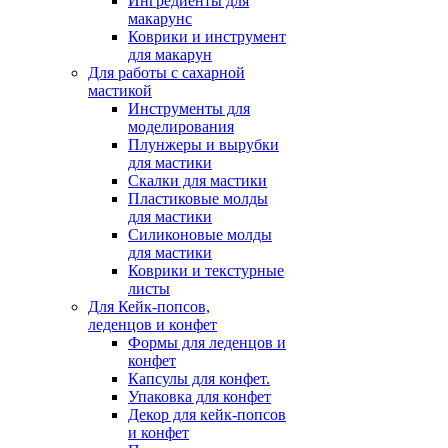
Ингредиенты для
макарунс
Коврики и инструмент
для макарун
Для работы с сахарной
мастикой
Инструменты для
моделирования
Плунжеры и вырубки
для мастики
Скалки для мастики
Пластиковые молды
для мастики
Силиконовые молды
для мастики
Коврики и текстурные
листы
Для Кейк-попсов,
леденцов и конфет
Формы для леденцов и
конфет
Капсулы для конфет.
Упаковка для конфет
Декор для кейк-попсов
и конфет