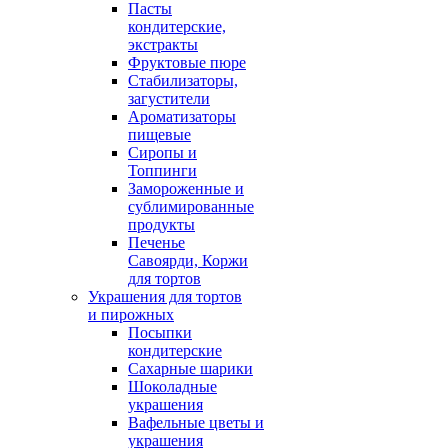
Пасты
кондитерские,
экстракты
Фруктовые пюре
Стабилизаторы,
загустители
Ароматизаторы
пищевые
Сиропы и
Топпинги
Замороженные и
сублимированные
продукты
Печенье
Савоярди, Коржи
для тортов
Украшения для тортов
и пирожных
Посыпки
кондитерские
Сахарные шарики
Шоколадные
украшения
Вафельные цветы и
украшения