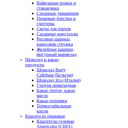
Вафельные рожки и
стаканчики
Сахарные украшения
Пищевые блестки и
глиттеры
Свечи для тортов
Сахарные кристаллы
Рисовые шарики,
кокосовая стружка
Желейные шарики,
фигурный мармелад
Шоколад и какао
продукты
Шоколад Barry
Callebaut (Бельгия)
Шоколад Irca (Италия)
Глазурь шоколадная
Какао тертое, какао
масло
Какао порошки
Термостабильные
капли
Красители пищевые
Красители гелевые
Americolor (США)