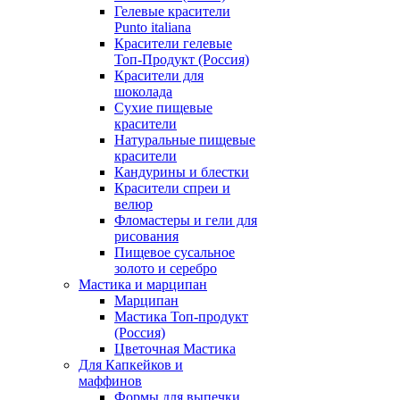
Гелевые красители
Punto italiana
Красители гелевые
Топ-Продукт (Россия)
Красители для
шоколада
Сухие пищевые
красители
Натуральные пищевые
красители
Кандурины и блестки
Красители спреи и
велюр
Фломастеры и гели для
рисования
Пищевое сусальное
золото и серебро
Мастика и марципан
Марципан
Мастика Топ-продукт
(Россия)
Цветочная Мастика
Для Капкейков и
маффинов
Формы для выпечки