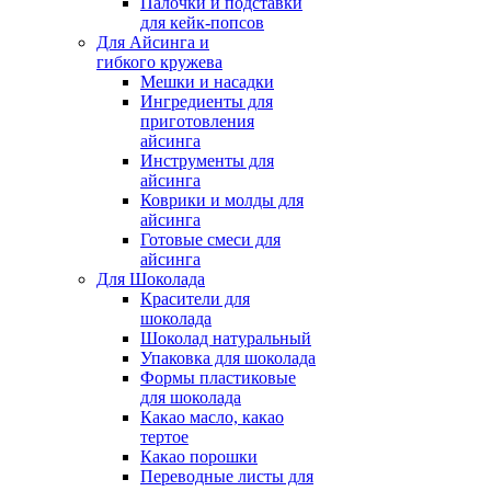
Палочки и подставки
для кейк-попсов
Для Айсинга и
гибкого кружева
Мешки и насадки
Ингредиенты для
приготовления
айсинга
Инструменты для
айсинга
Коврики и молды для
айсинга
Готовые смеси для
айсинга
Для Шоколада
Красители для
шоколада
Шоколад натуральный
Упаковка для шоколада
Формы пластиковые
для шоколада
Какао масло, какао
тертое
Какао порошки
Переводные листы для