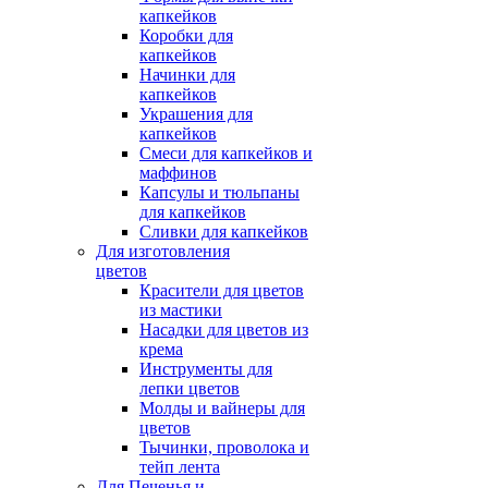
капкейков
Коробки для
капкейков
Начинки для
капкейков
Украшения для
капкейков
Смеси для капкейков и
маффинов
Капсулы и тюльпаны
для капкейков
Сливки для капкейков
Для изготовления
цветов
Красители для цветов
из мастики
Насадки для цветов из
крема
Инструменты для
лепки цветов
Молды и вайнеры для
цветов
Тычинки, проволока и
тейп лента
Для Печенья и