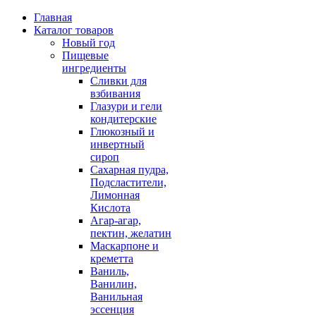
Главная
Каталог товаров
Новый год
Пищевые
ингредиенты
Сливки для
взбивания
Глазури и гели
кондитерские
Глюкозный и
инвертный
сироп
Сахарная пудра,
Подсластители,
Лимонная
Кислота
Агар-агар,
пектин, желатин
Маскарпоне и
креметта
Ваниль,
Ванилин,
Ванильная
эссенция